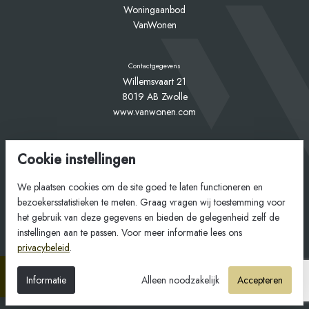
Woningaanbod
VanWonen
Contactgegevens
Willemsvaart 21
8019 AB Zwolle
www.vanwonen.com
Mijn VanWonen
Cookie instellingen
Interesse
Inloggen
We plaatsen cookies om de site goed te laten functioneren en
bezoekersstatistieken te meten. Graag vragen wij toestemming voor
het gebruik van deze gegevens en bieden de gelegenheid zelf de
instellingen aan te passen. Voor meer informatie lees ons
privacybeleid
.
© Copyright VanWonen 2026
Stel een vraag
Informatie
Alleen noodzakelijk
Accepteren
Disclaimer
Privacy
Cookies