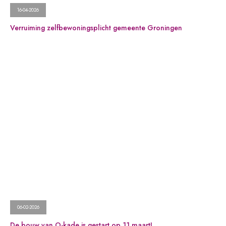
16-04-2026
Verruiming zelfbewoningsplicht gemeente Groningen
06-02-2026
De bouw van O-kade is gestart op 11 maart!