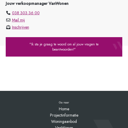
Jouw verkoopmanager VanWonen
038 303 36 00
Mail mij
Inschrijven
"Ik sta je graag te woord om al jouw vragen te
beantwoorden!"
Ga naar
Home
Projectinformatie
Woningaanbod
VanWonen